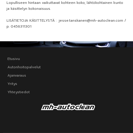
Lopulliseen hintaan vaikuttavat kohteen koko, lähtökohtainen kunto
ja käsittelyn kokonaisuus.
LISÄTIETOJA KÄSITTELYSTÄ : jesse.tanskanen@mh-autoclean.com /
p. 0456311301
Etusivu
Autonhoitopalvelut
Ajanvaraus
Yritys
Yhteystiedot