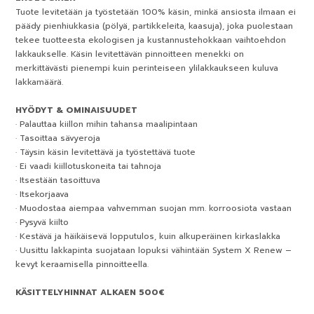
Tuote levitetään ja työstetään 100% käsin, minkä ansiosta ilmaan ei
päädy pienhiukkasia (pölyä, partikkeleita, kaasuja), joka puolestaan
tekee tuotteesta ekologisen ja kustannustehokkaan vaihtoehdon
lakkaukselle. Käsin levitettävän pinnoitteen menekki on
merkittävästi pienempi kuin perinteiseen ylilakkaukseen kuluva
lakkamäärä.
HYÖDYT & OMINAISUUDET
· Palauttaa kiillon mihin tahansa maalipintaan
· Tasoittaa sävyeroja
· Täysin käsin levitettävä ja työstettävä tuote
· Ei vaadi kiillotuskoneita tai tahnoja
· Itsestään tasoittuva
· Itsekorjaava
· Muodostaa aiempaa vahvemman suojan mm. korroosiota vastaan
· Pysyvä kiilto
· Kestävä ja häikäisevä lopputulos, kuin alkuperäinen kirkaslakka
· Uusittu lakkapinta suojataan lopuksi vähintään System X Renew –
kevyt keraamisella pinnoitteella.
KÄSITTELYHINNAT ALKAEN 500€